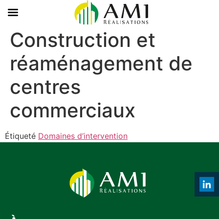
Construction et
réaménagement de
centres
commerciaux
Étiqueté
Domaines d’intervention
Shar
on